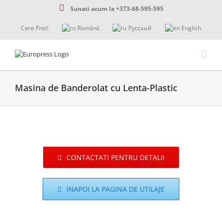
Skip
Sunati acum la +373-68-595-595
to
content
Cere Pret!
Română
Русский
English
Masina de Banderolat cu Lenta-Plastic
CONTACTATI PENTRU DETALII
INAPOI LA PAGINA DE UTILAJE