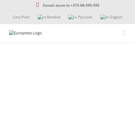
Skip
Sunati acum la +373-68-595-595
to
content
Cere Pret!
Română
Русский
English