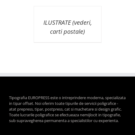
DETAILS
ILUSTRATE (vederi,
carti postale)
Tipografia EUROPRESS este o intreprindere moderna, specializata
in tipar offset. Noi oferim toate tipurile de servicii poligrafice -
atat prepress, tipar, postpress, cat si machetare si design grafic.
Toate lucrarile poligrafice se efectueaza nemijlocit in tipografie,
sub supravegherea permanenta a specialistilor cu experienta.