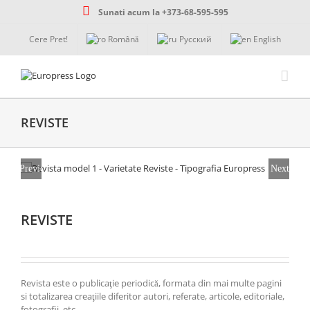
Skip
Sunati acum la +373-68-595-595
to
content
Cere Pret!
Română
Русский
English
REVISTE
Previous
Next
REVISTE
Revista este o publicaţie periodică, formata din mai multe pagini
si totalizarea creaţiile diferitor autori, referate, articole, editoriale,
fotografii, etc.