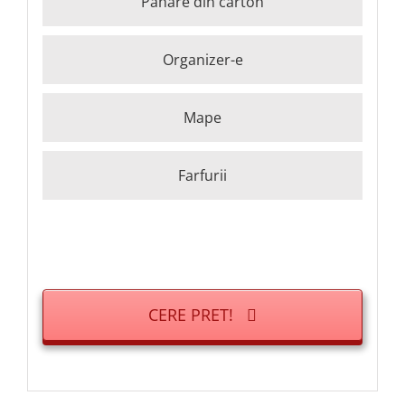
Pahare din carton
Organizer-e
Mape
Farfurii
CERE PRET!