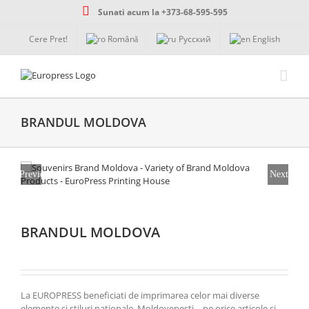
Skip
Sunati acum la +373-68-595-595
to
content
Cere Pret!
Română
Русский
English
BRANDUL MOLDOVA
Previous
Next
BRANDUL MOLDOVA
La EUROPRESS beneficiati de imprimarea celor mai diverse
elemente si stiluri nationale, Moldovenesti – pe orice articole si