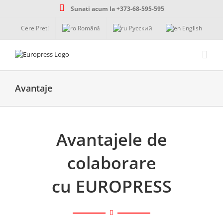
Skip
Sunati acum la +373-68-595-595
to
content
Cere Pret!
Română
Русский
English
Avantaje
Avantajele de
colaborare
cu EUROPRESS