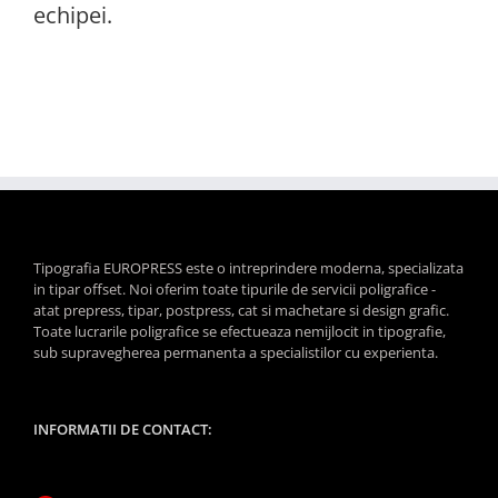
echipei.
Tipografia EUROPRESS este o intreprindere moderna, specializata
in tipar offset. Noi oferim toate tipurile de servicii poligrafice -
atat prepress, tipar, postpress, cat si machetare si design grafic.
Toate lucrarile poligrafice se efectueaza nemijlocit in tipografie,
sub supravegherea permanenta a specialistilor cu experienta.
INFORMATII DE CONTACT: