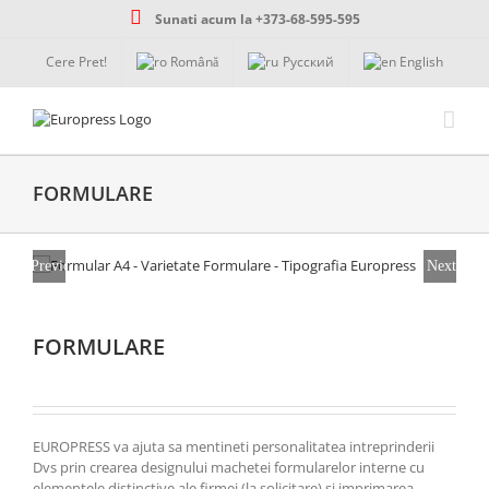
Skip
Sunati acum la +373-68-595-595
to
content
Cere Pret!
Română
Русский
English
FORMULARE
Previous
Next
FORMULARE
EUROPRESS va ajuta sa mentineti personalitatea intreprinderii
Dvs prin crearea designului machetei formularelor interne cu
elementele distinctive ale firmei (la solicitare) si imprimarea