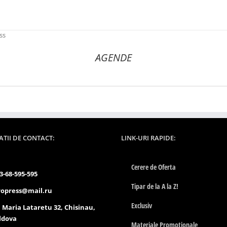
AGENDE
TII DE CONTACT:
LINK-URI RAPIDE:
Cerere de Oferta
3-68-595-595
Tipar de la A la Z!
opress@mail.ru
Exclusiv
. Maria Lataretu 32, Chisinau,
ldova
Materiale Promotionale