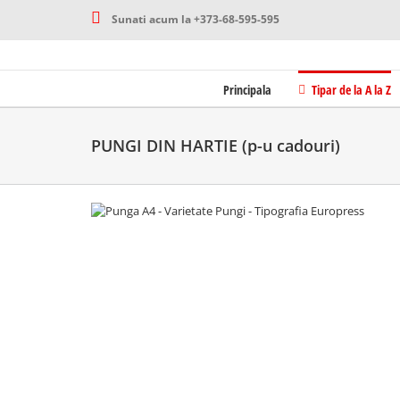
Skip
Sunati acum la +373-68-595-595
to
content
Tipar de la A la Z
Principala
PUNGI DIN HARTIE (p-u cadouri)