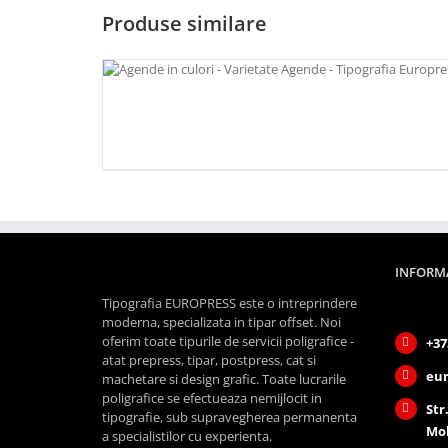
Produse similare
INFORMA
Tipografia EUROPRESS este o intreprindere
moderna, specializata in tipar offset. Noi
oferim toate tipurile de servicii poligrafice -
+37
atat prepress, tipar, postpress, cat si
eur
machetare si design grafic. Toate lucrarile
poligrafice se efectueaza nemijlocit in
Str
tipografie, sub supravegherea permanenta
Mo
a specialistilor cu experienta.