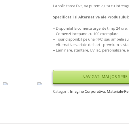
La solicitarea Dvs, va putem ajuta cu intreag
Specificatii si Alternative ale Produsului:
– Disponibil la comenzi urgente timp 24 ore.
– Comenzi incepand cu 100 exemplare.
– Tipar disponibil pe una (4/0) sau ambele su
– Alternative variate de hartii premium si st
– Laminare, stantare, UV lac, personalizare, et
NAVIGATI MAI JOS SPRE
Categorii:
Imagine Corporativa
,
Materiale-Ret