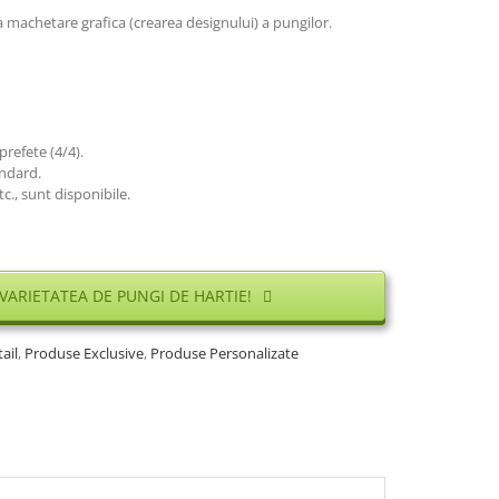
a machetare grafica (crearea designului) a pungilor.
prefete (4/4).
andard.
c., sunt disponibile.
 VARIETATEA DE PUNGI DE HARTIE!
ail
,
Produse Exclusive
,
Produse Personalizate