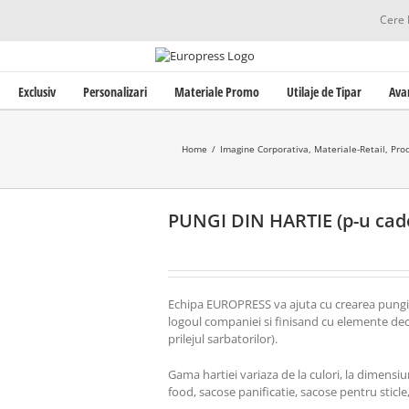
Cere 
Exclusiv
Personalizari
Materiale Promo
Utilaje de Tipar
Ava
Home
/
Imagine Corporativa
,
Materiale-Retail
,
Pro
PUNGI DIN HARTIE (p-u cad
Echipa EUROPRESS va ajuta cu crearea pungilo
logoul companiei si finisand cu elemente deco
prilejul sarbatorilor).
Gama hartiei variaza de la culori, la dimensiuni
food, sacose panificatie, sacose pentru sticle,