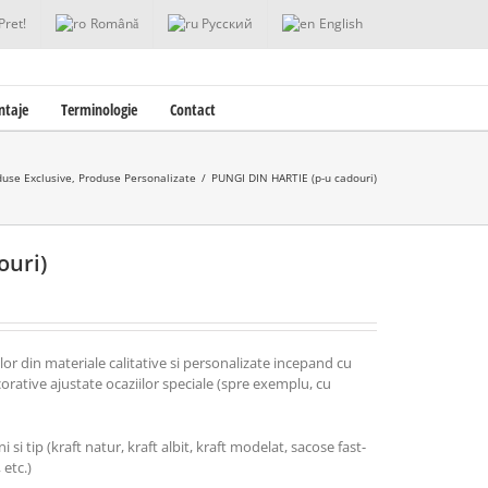
Pret!
Română
Русский
English
ntaje
Terminologie
Contact
duse Exclusive
,
Produse Personalizate
/
PUNGI DIN HARTIE (p-u cadouri)
ouri)
r din materiale calitative si personalizate incepand cu
rative ajustate ocaziilor speciale (spre exemplu, cu
 si tip (kraft natur, kraft albit, kraft modelat, sacose fast-
 etc.)