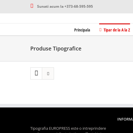
Skip
Sunati acum la +373-68-595-595
to
content
Tipar de la A la Z
Principala
Produse Tipografice
INFORMA
Tipografia EUROPRESS este o intreprindere