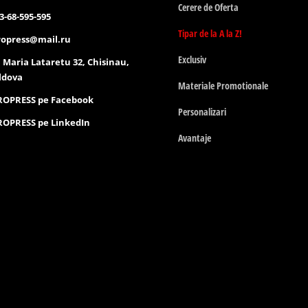
Cerere de Oferta
3-68-595-595
Tipar de la A la Z!
opress@mail.ru
Exclusiv
. Maria Lataretu 32, Chisinau,
ldova
Materiale Promotionale
ROPRESS pe Facebook
Personalizari
OPRESS pe LinkedIn
Avantaje