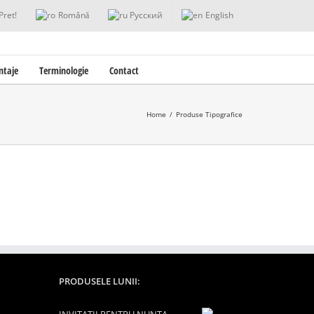
Pret!
Română
Русский
English
ntaje
Terminologie
Contact
Home
/
Produse Tipografice
PRODUSELE LUNII: