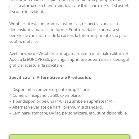
acesta atarna de o banda speciala care il desparte de raft si astfel,
il scoate in evidenta.
Wobbler-ul este un produs costumizat, respectiv, variaza in
dimensiuni si mai ales, in forme. Printre variatii se numara si
benzile de care atarna, de la carton, la folii transparente sau placi
subtiri, metalice.
Aveti nevoie de Wobbler-e atragatoare si din materiale calitative?
Apelati la EUROPRESS, pe langa imprimare putem crea si desingul
grafic al acestuia (la solicitare).
Specificatii si Alternative ale Produsului:
– Disponibil la comenzi urgente timp 24 ore.
– Comenzi incepand cu 500 exemplare.
– Tipar disponibil pe una (4/0) sau ambele suprefete (4/4).
– Alternative variate de hartii premium si standard.
– Laminare, stantare, UV lac, personalizare, etc., sunt disponibile.