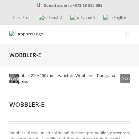
Skip
Sunati acum la +373-68-595-595
to
content
Cere Pret!
Română
Русский
English
WOBBLER-E
Previous
Next
WOBBLER-E
Wobbler-ul este un articol de raft destinat promotiilor, prezentarii
unui produs sau colectiilor noi. Proprietatea sa principala esta ca