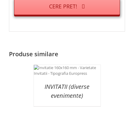
CERE PRET!
Produse similare
AILS
INVITATII (diverse
evenimente)