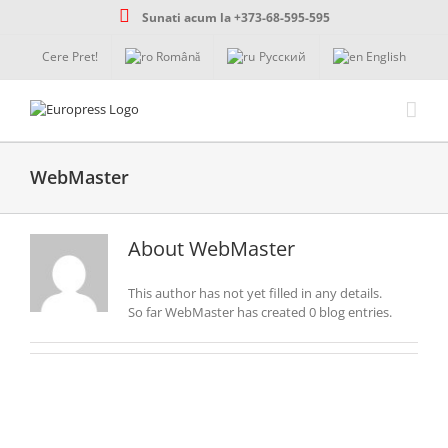
Skip
Sunati acum la +373-68-595-595
to
content
Cere Pret!
Română
Русский
English
WebMaster
About
WebMaster
This author has not yet filled in any details.
So far WebMaster has created 0 blog entries.