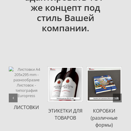
же концепт под
стиль Вашей
компании.
DETAILS
DETAILS
DETAILS
ETAILS
МЕНЮ (для
ВОБЛЕРЫ
ОБКИ
СЧЕТА НА
ресторанов)
личные
ОПЛАТУ
рмы)