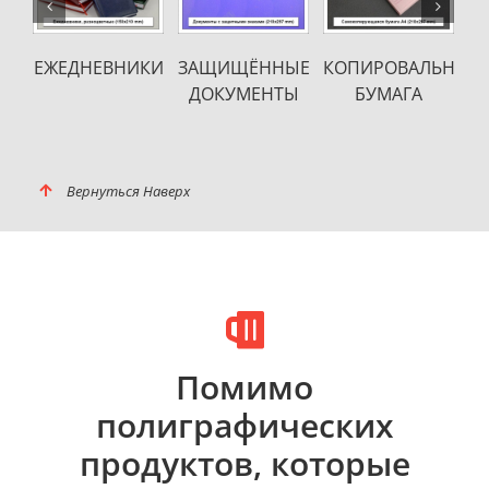
ИРОВАЛЬНАЯ
БЛАНКИ
ФИРМЕННЫЕ
ОТКРЫТ
БУМАГА
БЛАНКИ
ПОЗДРАВИ
Вернуться Наверх
Помимо
полиграфических
продуктов, которые
можно найти в каталоге