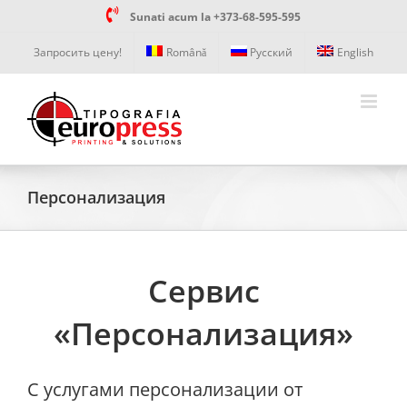
Skip
Sunati acum la +373-68-595-595
to
content
Запросить цену!
Română
Русский
English
Персонализация
Сервис
«Персонализация»
С услугами персонализации от