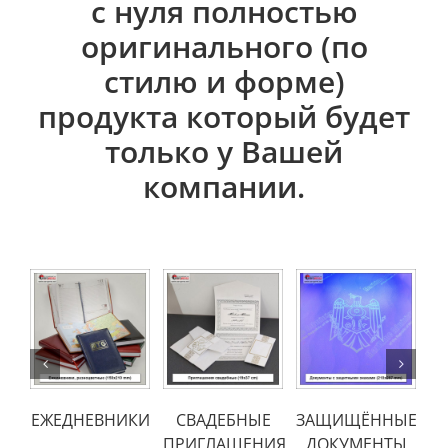
оригинального (по
стилю и форме)
продукта который будет
только у Вашей
компании.
DETAILS
DETAILS
ETAILS
DETAILS
БРОШЮРЫ
ЩЁННЫЕ
ГРАМОТЫ
КОРОБКИ
МЕНТЫ
(различные
формы)