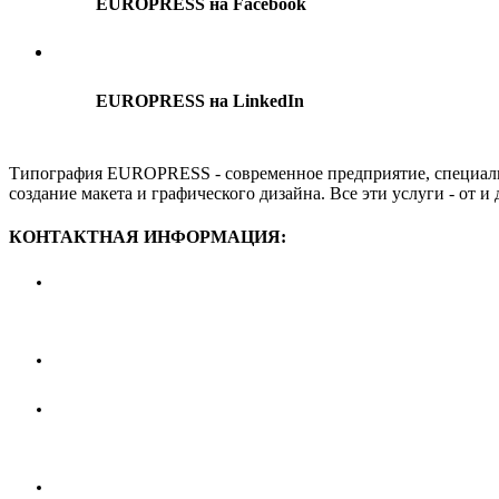
EUROPRESS на Facebook
EUROPRESS на LinkedIn
Типография EUROPRESS - современное предприятие, специализи
создание макета и графического дизайна. Все эти услуги - от
КОНТАКТНАЯ ИНФОРМАЦИЯ:
+373-68-595-595
europress@mail.ru
ул. Марии Лэтэрецу 32, Кишинев, Молдова