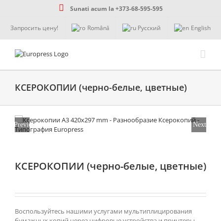
Skip
Sunati acum la +373-68-595-595
to
content
Запросить цену!
Română
Русский
English
КСЕРОКОПИИ (черно-белые, цветные)
Previous
Next
КСЕРОКОПИИ (черно-белые, цветные)
Воспользуйтесь нашими услугами мультиплицирования
бумажных копий через цифровые устройства и принтеры.